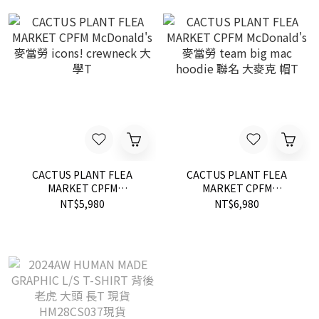
CACTUS PLANT FLEA
CACTUS PLANT FLEA
MARKET CPFM
MARKET CPFM
McDonald's 麥當勞 icons!
McDonald's 麥當勞 team
NT$5,980
NT$6,980
crewneck 大學T
big mac hoodie 聯名 大麥
克 帽T