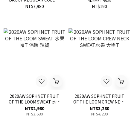
SHIRT 變形蟲 襯衫
NT$7,980
NT$190
2020AW SOPHNET FRUIT
2020AW SOPHNET FRUIT
OF THE LOOM SWEAT 水果
OF THE LOOM CREW NECK
帽T 保暖 現貨
SWEAT水果 大學T
NT$2,980
NT$3,280
NT$3,680
NT$4,280