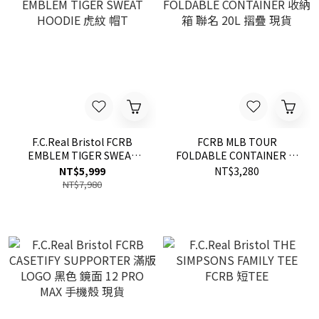
F.C.Real Bristol FCRB
FCRB MLB TOUR
EMBLEM TIGER SWEAT
FOLDABLE CONTAINER 收
HOODIE 虎紋 帽T
納箱 聯名 20L 摺疊 現貨
NT$5,999
NT$3,280
NT$7,980