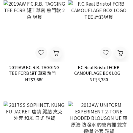
2019AW F.C.R.B. TAGGING
F.C.Real Bristol FCRB
TEE FCRB 短T 草寫 熱門款
CAMOUFLAGE BOX LOGO
2色 現貨
TEE 迷彩現貨
NT$3,680
NT$3,380