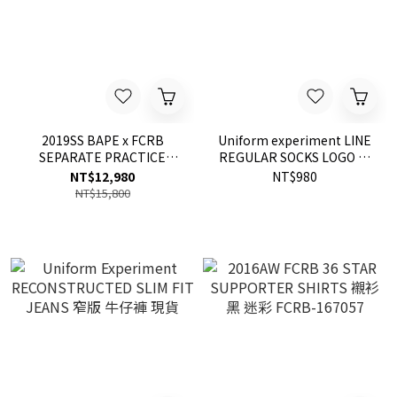
2019SS BAPE x FCRB
Uniform experiment LINE
SEPARATE PRACTICE
REGULAR SOCKS LOGO 閃
JACKET 外套 現貨 拆一半
電 長襪 襪子 現貨
NT$12,980
NT$980
NT$15,800