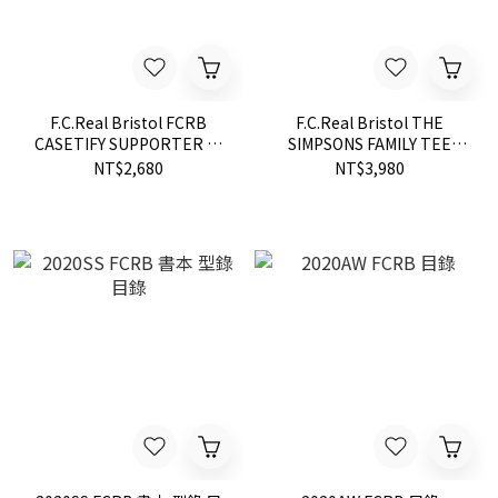
F.C.Real Bristol FCRB
F.C.Real Bristol THE
CASETIFY SUPPORTER 滿
SIMPSONS FAMILY TEE
版LOGO 黑色 鏡面 12 PRO
FCRB 短TEE
NT$2,680
NT$3,980
MAX 手機殼 現貨