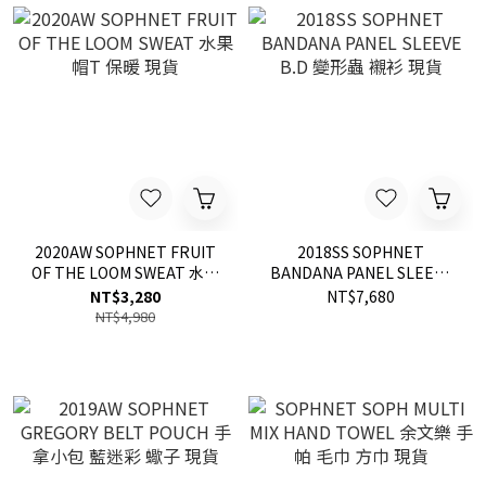
2020AW SOPHNET FRUIT
2018SS SOPHNET
OF THE LOOM SWEAT 水果
BANDANA PANEL SLEEVE
帽T 保暖 現貨
B.D 變形蟲 襯衫 現貨
NT$3,280
NT$7,680
NT$4,980