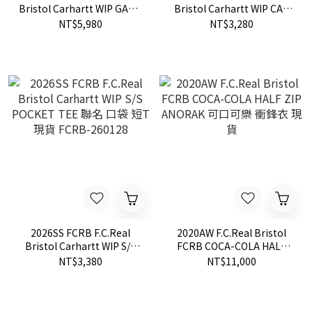
Bristol Carhartt WIP GAME
Bristol Carhartt WIP CAP
SHORTS 聯名 足球 運動褲
聯名 口袋 帽子 老帽 現貨
NT$5,980
NT$3,280
短褲 現貨 FCRB-260123
FCRB-260129
2026SS FCRB F.C.Real
2020AW F.C.Real Bristol
Bristol Carhartt WIP S/S
FCRB COCA-COLA HALF
POCKET TEE 聯名 口袋 短T
ZIP ANORAK 可口可樂 衝鋒
NT$3,380
NT$11,000
現貨 FCRB-260128
衣 現貨