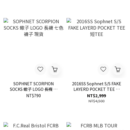
SOPHNET SCORPION
2016SS Sophnet S/S FAKE
SOCKS 蠍子 LOGO 長襪 七
LAYERD POCKET TEE 短
色 襪子 現貨
TEE
NT$790
NT$2,999
NT$4,500