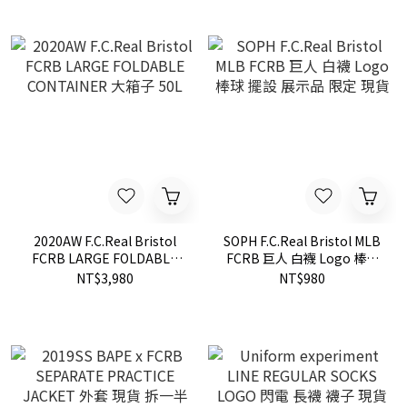
2020AW F.C.Real Bristol
SOPH F.C.Real Bristol MLB
FCRB LARGE FOLDABLE
FCRB 巨人 白襪 Logo 棒球
CONTAINER 大箱子 50L
擺設 展示品 限定 現貨
NT$3,980
NT$980