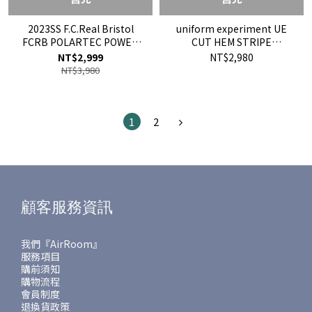
2023SS F.C.Real Bristol
uniform experiment UE
FCRB POLARTEC POWER
CUT HEM STRIPE
DRY LOGO TEE 機能 排汗
LAYERED TEE 拼接 閃電
NT$2,999
NT$2,980
左胸字體 短T 短袖 現貨
FRAGMENT 短T 現貨 (UE-
NT$3,980
FCRB-230052
189014)
1
2
顧客服務資訊
我們『AirRoom』
服務項目
購前須知
購物流程
會員制度
退換貨政策