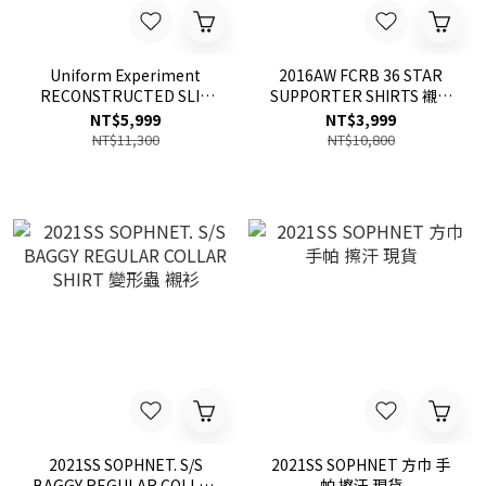
Uniform Experiment
2016AW FCRB 36 STAR
RECONSTRUCTED SLIM
SUPPORTER SHIRTS 襯衫
FIT JEANS 窄版 牛仔褲 現貨
黑 迷彩 FCRB-167057
NT$5,999
NT$3,999
NT$11,300
NT$10,800
2021SS SOPHNET. S/S
2021SS SOPHNET 方巾 手
BAGGY REGULAR COLLAR
帕 擦汗 現貨