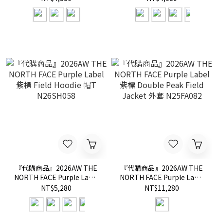
N25FN083
Sweatshirt 大學T
N26SH059
『代購商品』2026AW THE
『代購商品』2026AW THE
NORTH FACE Purple Label
NORTH FACE Purple Label
紫標 Field Hoodie 帽T
紫標 Double Peak Field
NT$5,280
NT$11,280
N26SH058
Jacket 外套 N25FA082