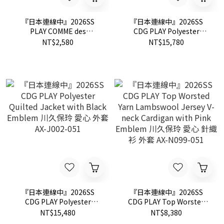
『日本連線中』2026SS
『日本連線中』2026SS
PLAY COMME des
CDG PLAY Polyester
GARÇONS Printed Triple
Quilted Jacket with Black
NT$2,580
NT$15,780
Small Red Heart T-Shirt 川
Emblem 川久保玲 愛心 外
久保玲 愛心 短T
套 AX-J001-051
『日本連線中』2026SS
『日本連線中』2026SS
CDG PLAY Polyester
CDG PLAY Top Worsted
Quilted Jacket with Black
Yarn Lambswool Jersey V-
NT$15,480
NT$8,380
Emblem 川久保玲 愛心 外
neck Cardigan with Pink