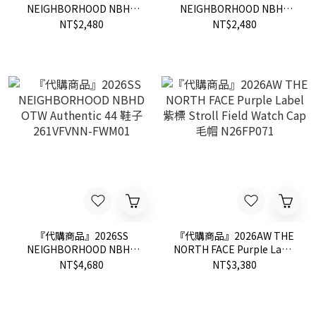
NEIGHBORHOOD NBHD
NEIGHBORHOOD NBHD
NH 261 SPOT . TEE SS-3 短
NH 261 SPOT . TEE SS-2 短
NT$2,480
NT$2,480
T 261PCNH-ST15S
T 261PCNH-ST14S
『代購商品』2026SS
『代購商品』2026AW THE
NEIGHBORHOOD NBHD
NORTH FACE Purple Label
OTW Authentic 44 鞋子
紫標 Stroll Field Watch Cap
NT$4,680
NT$3,380
261VFVNN-FWM01
毛帽 N26FP071