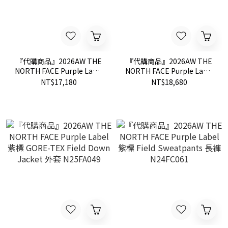
『代購商品』2026AW THE
『代購商品』2026AW THE
NORTH FACE Purple Label
NORTH FACE Purple Label
紫標 Double Peak Field
紫標 Double Peak Short
NT$17,180
NT$18,680
Down Coat 外套 N25FB106
Down Parka 外套
N25FA105