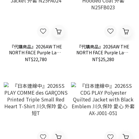
『代購商品』2026AW THE
『代購商品』2026AW THE
NORTH FACE Purple Label
NORTH FACE Purple Label
紫標 GORE-TEX Field
紫標 GORE-TEX Field
NT$22,780
NT$25,280
Jacket 外套 N25FA024
Hooded Coat 外套
N25FB023