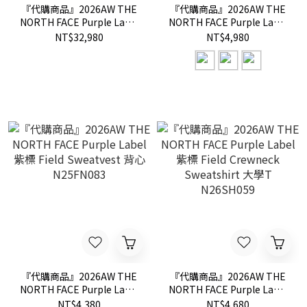
『代購商品』2026AW THE
『代購商品』2026AW THE
NORTH FACE Purple Label
NORTH FACE Purple Label
紫標 GORE-TEX Field
紫標 Field Sweatpants 長褲
NT$32,980
NT$4,980
Down Jacket 外套
N24FC061
N25FA049
『代購商品』2026AW THE
『代購商品』2026AW THE
NORTH FACE Purple Label
NORTH FACE Purple Label
紫標 Field Sweatvest 背心
紫標 Field Crewneck
NT$4,380
NT$4,680