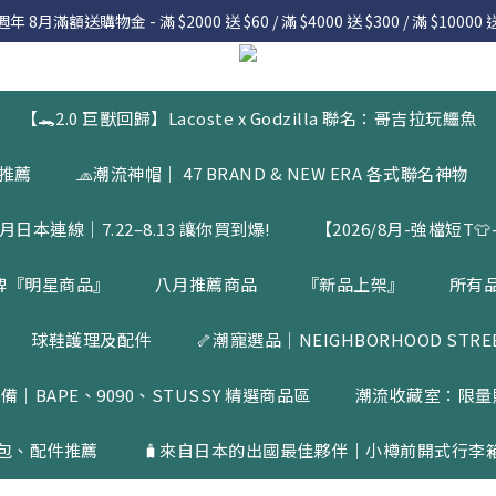
 8月滿額送購物金 - 滿 $2000 送 $60 / 滿 $4000 送 $300 / 滿 $10000 送
 8月滿額送購物金 - 滿 $2000 送 $60 / 滿 $4000 送 $300 / 滿 $10000 送
7.22 – 8.13 日本連線中，絕對讓你買到爆
入會員享有 $50購物金  |  消費滿$5000即可免運  |  會員好康制度請詳
【🐊2.0 巨獸回歸】Lacoste x Godzilla 聯名：哥吉拉玩鱷魚
 8月滿額送購物金 - 滿 $2000 送 $60 / 滿 $4000 送 $300 / 滿 $10000 送
品推薦
🧢潮流神帽｜ 47 BRAND & NEW ERA 各式聯名神物
月日本連線｜7.22–8.13 讓你買到爆!
【2026/8月-強檔短T👕-
牌『明星商品』
八月推薦商品
『新品上架』
所有
球鞋護理及配件
🦴潮寵選品｜NEIGHBORHOOD STREET
備｜BAPE、9090、STUSSY 精選商品區
潮流收藏室：限量
包、配件推薦
🧳來自日本的出國最佳夥伴｜小樽前開式行李