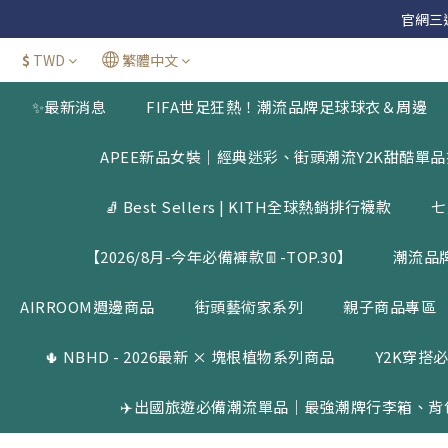
官網三週年
官網三週年
$
TWD
繁體中文
新加
✨最新消息
FIFA世足狂熱！潮流品牌足球球衣＆周邊
官網三週年
APEE新品女裝｜經典迷彩、街頭潮流Y2K甜酷單
🧦 Best Sellers | KITH全球熱銷排行襪款
七
【2026/8月-今年必備褲款👖-TOP.30】
潮流品
AIRROOM週邊商品
街頭藝術家系列
親子商品專區
🌵 NBHD - 2026最新 × 塊根植物系列商品
Y2K穿搭必
✈️出國旅遊必備潮流單品｜最強潮牌行李箱、背