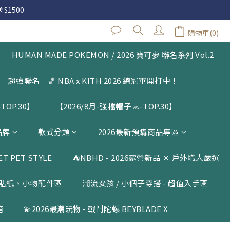
 $1500
 $1500
購物車(0)
閱公告
HUMAN MADE POKEMON / 2026 寶可夢 聯名系列 Vol.2
 $1500
超強聯名｜🏀 NBA x KITH 2026 總冠軍開打中！
TOP.30】
【2026/8月-強檔帽子🧢-TOP.30】
品牌
款式分類
2026最新預購商品專區
 PET STYLE
⛺️NBHD - 2026露營新品 × 戶外職人嚴選
貼紙、小物配件區
潮流女孩 / 小個子穿搭 - 超值入手區
箱
💫2026最潮玩物 - 戰鬥陀螺 BEYBLADE X