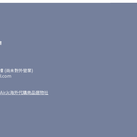
樓
 (尚未對外營業)
l.com
AirJc海外代購商品選物社