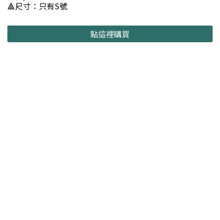
🔺尺寸：只有S號
點這裡購買