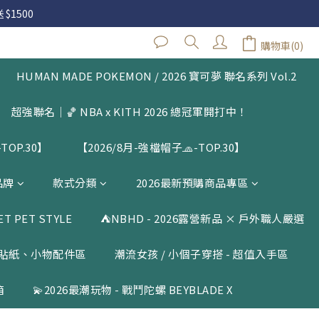
 $1500
 $1500
購物車(0)
閱公告
HUMAN MADE POKEMON / 2026 寶可夢 聯名系列 Vol.2
 $1500
超強聯名｜🏀 NBA x KITH 2026 總冠軍開打中！
TOP.30】
【2026/8月-強檔帽子🧢-TOP.30】
品牌
款式分類
2026最新預購商品專區
 PET STYLE
⛺️NBHD - 2026露營新品 × 戶外職人嚴選
貼紙、小物配件區
潮流女孩 / 小個子穿搭 - 超值入手區
箱
💫2026最潮玩物 - 戰鬥陀螺 BEYBLADE X