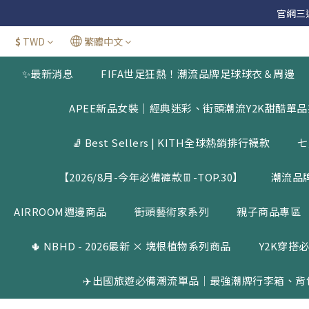
官網三週年
官網三週年
$
TWD
繁體中文
新加
✨最新消息
FIFA世足狂熱！潮流品牌足球球衣＆周邊
官網三週年
APEE新品女裝｜經典迷彩、街頭潮流Y2K甜酷單
🧦 Best Sellers | KITH全球熱銷排行襪款
七
【2026/8月-今年必備褲款👖-TOP.30】
潮流品
AIRROOM週邊商品
街頭藝術家系列
親子商品專區
🌵 NBHD - 2026最新 × 塊根植物系列商品
Y2K穿搭必
✈️出國旅遊必備潮流單品｜最強潮牌行李箱、背