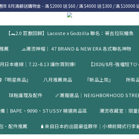
 8月滿額送購物金 - 滿 $2000 送 $60 / 滿 $4000 送 $300 / 滿 $10000 送
 8月滿額送購物金 - 滿 $2000 送 $60 / 滿 $4000 送 $300 / 滿 $10000 送
7.22 – 8.13 日本連線中，絕對讓你買到爆
入會員享有 $50購物金  |  消費滿$5000即可免運  |  會員好康制度請詳
【🐊2.0 巨獸回歸】Lacoste x Godzilla 聯名：哥吉拉玩鱷魚
 8月滿額送購物金 - 滿 $2000 送 $60 / 滿 $4000 送 $300 / 滿 $10000 送
品推薦
🧢潮流神帽｜ 47 BRAND & NEW ERA 各式聯名神物
月日本連線｜7.22–8.13 讓你買到爆!
【2026/8月-強檔短T👕-
牌『明星商品』
八月推薦商品
『新品上架』
所有
球鞋護理及配件
🦴潮寵選品｜NEIGHBORHOOD STREET
備｜BAPE、9090、STUSSY 精選商品區
潮流收藏室：限量
包、配件推薦
🧳來自日本的出國最佳夥伴｜小樽前開式行李