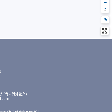
樓
 (尚未對外營業)
l.com