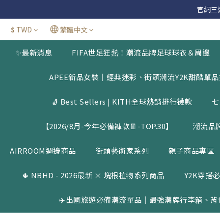
官網三週年
官網三週年
$
TWD
繁體中文
新加
✨最新消息
FIFA世足狂熱！潮流品牌足球球衣＆周邊
官網三週年
APEE新品女裝｜經典迷彩、街頭潮流Y2K甜酷單
🧦 Best Sellers | KITH全球熱銷排行襪款
七
【2026/8月-今年必備褲款👖-TOP.30】
潮流品
AIRROOM週邊商品
街頭藝術家系列
親子商品專區
🌵 NBHD - 2026最新 × 塊根植物系列商品
Y2K穿搭必
✈️出國旅遊必備潮流單品｜最強潮牌行李箱、背