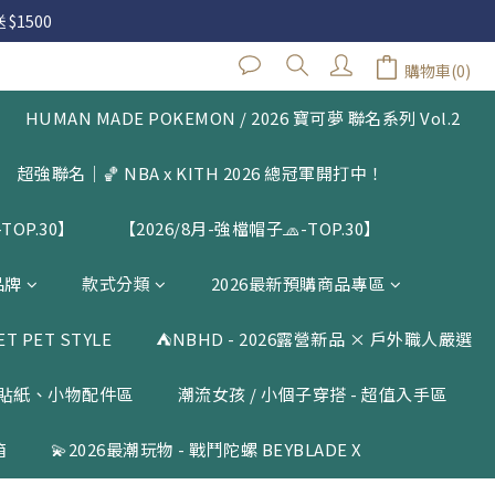
 $1500
 $1500
購物車(0)
閱公告
HUMAN MADE POKEMON / 2026 寶可夢 聯名系列 Vol.2
 $1500
超強聯名｜🏀 NBA x KITH 2026 總冠軍開打中！
TOP.30】
【2026/8月-強檔帽子🧢-TOP.30】
品牌
款式分類
2026最新預購商品專區
 PET STYLE
⛺️NBHD - 2026露營新品 × 戶外職人嚴選
貼紙、小物配件區
潮流女孩 / 小個子穿搭 - 超值入手區
箱
💫2026最潮玩物 - 戰鬥陀螺 BEYBLADE X