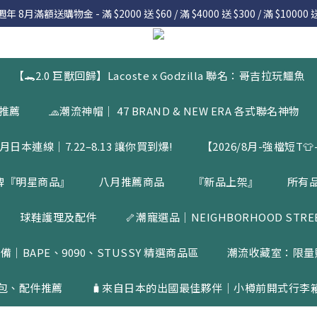
 8月滿額送購物金 - 滿 $2000 送 $60 / 滿 $4000 送 $300 / 滿 $10000 送
 8月滿額送購物金 - 滿 $2000 送 $60 / 滿 $4000 送 $300 / 滿 $10000 送
7.22 – 8.13 日本連線中，絕對讓你買到爆
入會員享有 $50購物金  |  消費滿$5000即可免運  |  會員好康制度請詳
【🐊2.0 巨獸回歸】Lacoste x Godzilla 聯名：哥吉拉玩鱷魚
 8月滿額送購物金 - 滿 $2000 送 $60 / 滿 $4000 送 $300 / 滿 $10000 送
品推薦
🧢潮流神帽｜ 47 BRAND & NEW ERA 各式聯名神物
月日本連線｜7.22–8.13 讓你買到爆!
【2026/8月-強檔短T👕-
牌『明星商品』
八月推薦商品
『新品上架』
所有
球鞋護理及配件
🦴潮寵選品｜NEIGHBORHOOD STREET
備｜BAPE、9090、STUSSY 精選商品區
潮流收藏室：限量
包、配件推薦
🧳來自日本的出國最佳夥伴｜小樽前開式行李