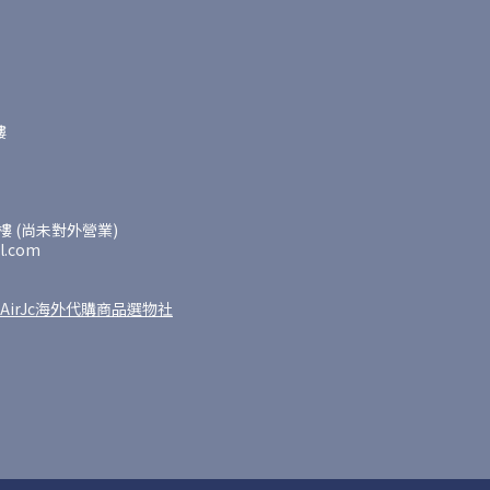
樓
 (尚未對外營業)
l.com
AirJc海外代購商品選物社