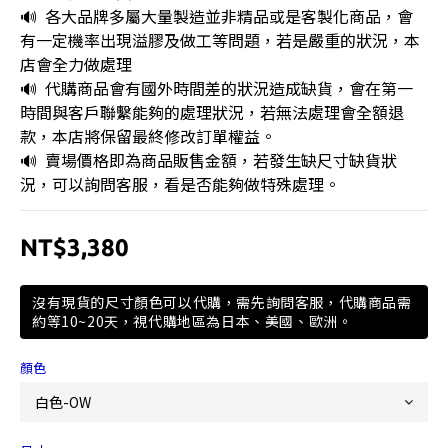
🔊  各大品牌多屬大量製造並非精品或是客製化商品，會
有一定機率出現溢膠及做工等問題，若是嚴重的狀況，本
店會全力做處理
🔊  代購商品會有國外時間差的狀況造成缺貨，會在第一
時間與客戶聯繫能夠的處理狀況，若無法處理會全額退
款，本店將保留最終修改訂單權益。
🔊  賣場價格即為商品販售金額，若發生缺尺寸缺貨狀
況，可以詢問客服，看是否能夠做特殊處理。
NT$3,380
沒有現貨的尺寸顏色可以代購，需先詢問客服，代購商品需
約等10~20天，視代購地區為日本、美國、歐洲。
顏色