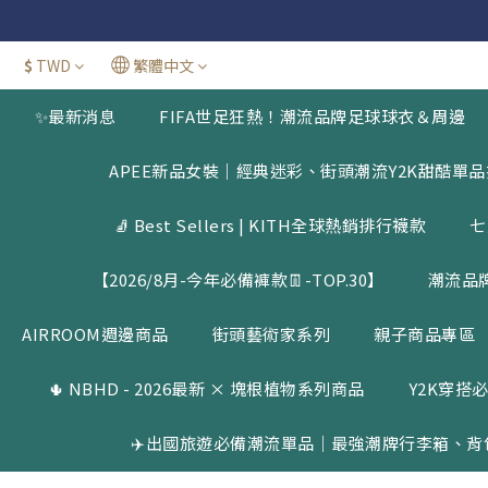
官網三週年
新加
$
TWD
繁體中文
官網三週年
✨最新消息
FIFA世足狂熱！潮流品牌足球球衣＆周邊
APEE新品女裝｜經典迷彩、街頭潮流Y2K甜酷單
🧦 Best Sellers | KITH全球熱銷排行襪款
七
【2026/8月-今年必備褲款👖-TOP.30】
潮流品
AIRROOM週邊商品
街頭藝術家系列
親子商品專區
🌵 NBHD - 2026最新 × 塊根植物系列商品
Y2K穿搭必
✈️出國旅遊必備潮流單品｜最強潮牌行李箱、背