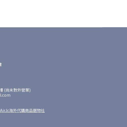
樓
 (尚未對外營業)
l.com
AirJc海外代購商品選物社