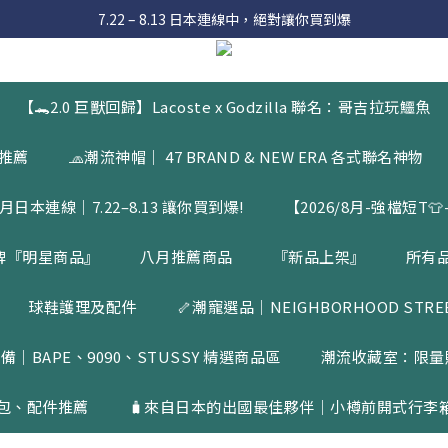
 8月滿額送購物金 - 滿 $2000 送 $60 / 滿 $4000 送 $300 / 滿 $10000 送
7.22 – 8.13 日本連線中，絕對讓你買到爆
入會員享有 $50購物金  |  消費滿$5000即可免運  |  會員好康制度請詳
 8月滿額送購物金 - 滿 $2000 送 $60 / 滿 $4000 送 $300 / 滿 $10000 送
【🐊2.0 巨獸回歸】Lacoste x Godzilla 聯名：哥吉拉玩鱷魚
品推薦
🧢潮流神帽｜ 47 BRAND & NEW ERA 各式聯名神物
月日本連線｜7.22–8.13 讓你買到爆!
【2026/8月-強檔短T👕-
牌『明星商品』
八月推薦商品
『新品上架』
所有
球鞋護理及配件
🦴潮寵選品｜NEIGHBORHOOD STREET
備｜BAPE、9090、STUSSY 精選商品區
潮流收藏室：限量
包、配件推薦
🧳來自日本的出國最佳夥伴｜小樽前開式行李