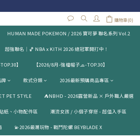
 $1500
閱公告
購物車(0)
立即購買
 $1500
HUMAN MADE POKEMON / 2026 寶可夢 聯名系列 Vol.2
超強聯名｜🏀 NBA x KITH 2026 總冠軍開打中！
TOP.30】
【2026/8月-強檔帽子🧢-TOP.30】
品牌
款式分類
2026最新預購商品專區
 PET STYLE
⛺️NBHD - 2026露營新品 × 戶外職人嚴選
貼紙、小物配件區
潮流女孩 / 小個子穿搭 - 超值入手區
箱
💫2026最潮玩物 - 戰鬥陀螺 BEYBLADE X