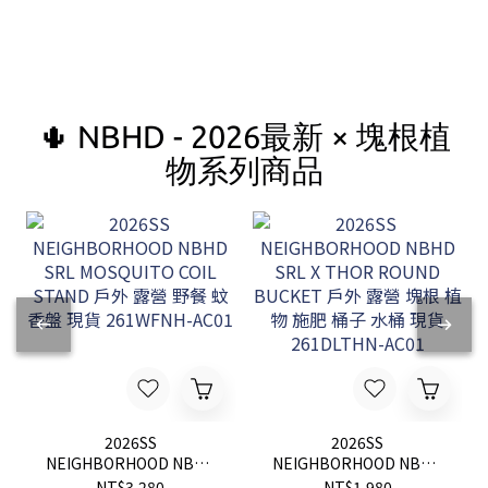
🌵 NBHD - 2026最新 × 塊根植
物系列商品
2026SS
2026SS
NEIGHBORHOOD NBHD
NEIGHBORHOOD NBHD
SRL MOSQUITO COIL
SRL X THOR ROUND
NT$3,280
NT$1,980