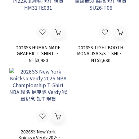
2026SS HUMAN MADE
2026SS TIGHTBOOTH
GRAPHIC T-SHIRT 吃
MONALISA S/S T-SHIRT
PIZZA 北極熊 短T 現貨
蒙娜麗莎 惡搞 短T 現貨
NT$3,980
NT$2,680
HM31TE031
SU26-T06
2026SS New York
Knicks x Verdy 2026