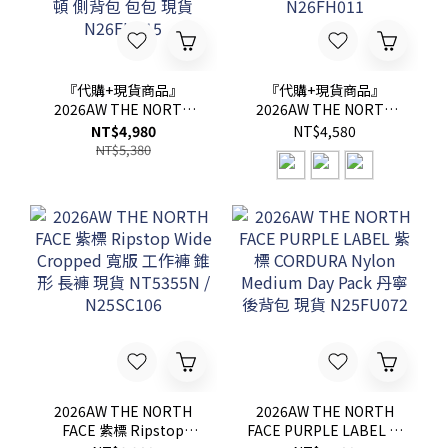
『代購+現貨商品』
『代購+現貨商品』
2026AW THE NORTH
2026AW THE NORTH
FACE Purple Label 紫標
FACE Purple Label 紫標
NT$4,980
NT$4,580
Synthetic Leather
Mesh Field Long Sleeve
NT$5,380
Demi Duffle Bag 熱門款
Tee 正面 LOGO 長T 現貨
小波士頓 側背包 包包 現
N26FH011
貨 N26FU015
2026AW THE NORTH
2026AW THE NORTH
FACE 紫標 Ripstop
FACE PURPLE LABEL 紫