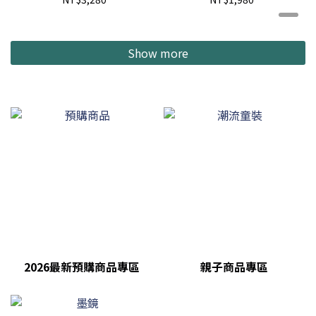
STAND 戶外 露營 野餐 蚊
BUCKET 戶外 露營 塊根
香盤 現貨 261WFNH-
植物 施肥 桶子 水桶 現貨
AC01
261DLTHN-AC01
Show more
2026最新預購商品專區
親子商品專區