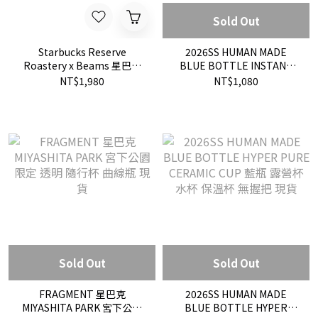
Sold Out
Starbucks Reserve
2026SS HUMAN MADE
Roastery x Beams 星巴克
BLUE BOTTLE INSTANT
筆電包 電腦包 SR05
COFFEE POUCH 藍瓶 即溶
NT$1,980
NT$1,080
速溶 咖啡 零錢包 收納袋 組
合包 現貨
Sold Out
Sold Out
FRAGMENT 星巴克
2026SS HUMAN MADE
MIYASHITA PARK 宮下公園
BLUE BOTTLE HYPER