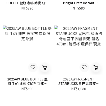
COFFEE 藍瓶 咖啡 節慶 限定
Bright Craft Instant
布巾 方巾 包巾 現貨
Coffee 藍瓶 即溶 速溶 咖啡
NT$390
NT$580
(一盒五包) 現貨
2025AW BLUE BOTTLE 藍
2025AW FRAGMENT
瓶 手帕 抹布 擦拭布 京都限
STARBUCKS 星巴克 藤原浩
定 現貨
閃電 宮下公園 限定 聯名
NT$590
NT$1,080
473ml 隨行杯 環保杯 現貨