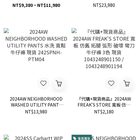
DENIM BELTED PANTS 寬
PANTS 寬版 牛仔褲 牛王 現
NT$9,380 ~ NT$11,980
NT$23,980
版 寬鬆 綁帶 腰帶 牛仔褲 現
貨 242XBNH-PTM07
貨
2024AW NEIGHBORHOOD
『代購+現貨商品』2024AW
WASHED UTILITY PANTS
FREAK'S STORE 寬板 仿舊
水洗 寬鬆 牛仔褲 現貨
拓腿 弧形 破壞 彎刀 牛仔褲 3
NT$13,980
NT$2,180
242SPNH-PTM04
色 現貨 1043248901150 /
1043248901194
會員獨享