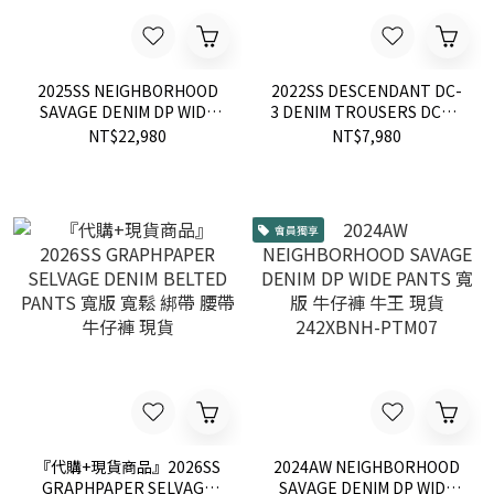
2025SS NEIGHBORHOOD
2022SS DESCENDANT DC-
SAVAGE DENIM DP WIDE
3 DENIM TROUSERS DCDT
PANTS 破壞 水洗 牛王 牛仔
休閒褲 錐形褲
NT$22,980
NT$7,980
褲 現貨 251XBNH-PTM07
會員獨享
『代購+現貨商品』2026SS
2024AW NEIGHBORHOOD
GRAPHPAPER SELVAGE
SAVAGE DENIM DP WIDE