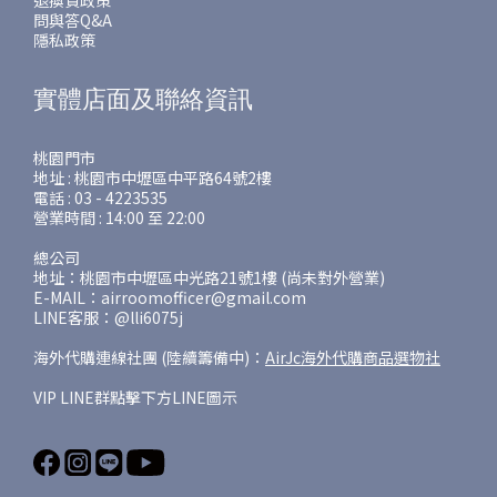
退換貨政策
問與答Q&A
隱私政策
實體店面及聯絡資訊
桃園門市
地址 : 桃園市中壢區中平路64號2樓
電話 : 03 - 4223535
營業時間 : 14:00 至 22:00
總公司
地址：桃園市中壢區中光路21號1樓 (尚未對外營業)
E-MAIL：airroomofficer@gmail.com
LINE客服：@lli6075j
海外代購連線社團 (陸續籌備中)：
AirJc海外代購商品選物社
VIP LINE群點擊下方LINE圖示