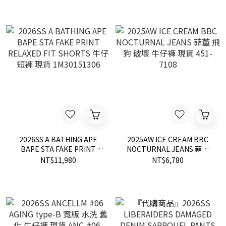
2026SS A BATHING APE
2025AW ICE CREAM BBC
BAPE STA FAKE PRINT
NOCTURNAL JEANS 菲董
RELAXED FIT SHORTS 牛仔
飛狗 破壞 牛仔褲 現貨 451-
NT$11,980
NT$6,780
短褲 現貨 1M30151306
7108