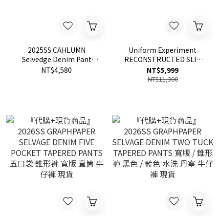
2025SS CAHLUMN
Uniform Experiment
Selvedge Denim Pant
RECONSTRUCTED SLIM
Baggy 水洗 牛仔褲 布邊 錐
FIT JEANS 窄版 牛仔褲 現貨
NT$4,580
NT$5,999
形褲 現貨
NT$11,300