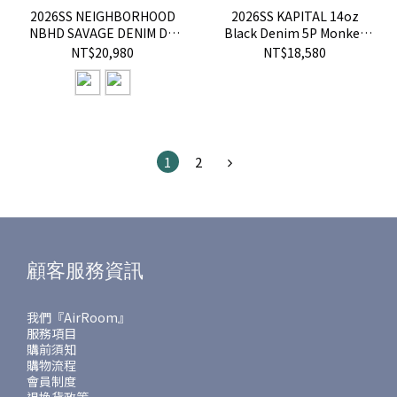
2026SS NEIGHBORHOOD
2026SS KAPITAL 14oz
NBHD SAVAGE DENIM DP
Black Denim 5P Monkey
MID PANTS 破壞 牛王 丹寧
CISCO 牛仔褲 鉚釘 改造 現
NT$20,980
NT$18,580
串珠 牛仔褲 現貨 261XBNH-
貨 EK-1243LPB
PTM09
1
2
顧客服務資訊
我們『AirRoom』
服務項目
購前須知
購物流程
會員制度