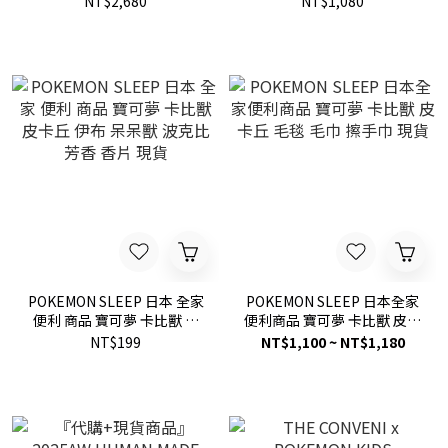
NT$2,680
NT$1,080
Glass 寶可夢 聯名 鯉魚王 玻
聯名 原子筆 現貨
璃杯 現貨
POKEMON SLEEP 日本 全家
POKEMON SLEEP 日本全家
便利 商品 寶可夢 卡比獸 皮
便利商品 寶可夢 卡比獸 皮卡
卡丘 伊布 呆呆獸 波克比 芳
丘 毛毯 毛巾 擦手巾 現貨
NT$199
NT$1,100 ~ NT$1,180
香 香片 現貨