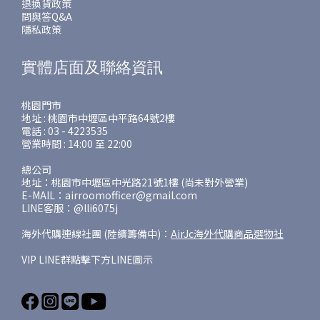
退換貨政策
問與答Q&A
隱私政策
實體店面及聯絡資訊
桃園門市
地址 : 桃園市中壢區中平路64號2樓
電話 : 03 - 4223535
營業時間 : 14:00 至 22:00
總公司
地址：桃園市中壢區中光路21號1樓 (尚未對外營業)
E-MAIL：airroomofficer@gmail.com
LINE客服：@lli6075j
海外代購連線社團 (陸續籌備中)：
AirJc海外代購商品選物社
VIP LINE群點擊下方LINE圖示