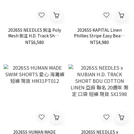
2026SS NEEDLES 別注 Poly
2026SS KAPITAL Linen
Mesh 別注 H.D. Track Short
Phillies Stripe Easy Beach
聯名 刺繡 蝴蝶 短褲 現貨
Go Shorts 亞麻 直紋 海灘 短
NT$6,580
NT$4,980
116440013
褲 現貨 K2605SP162
2026SS HUMAN MADE
2026SS NEEDLES x