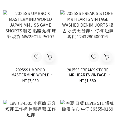
1048SPA
2025SS UMBRO X
2025SS FREAK'S STORE
MASTERMIND WORLD
MR HEARTS VINTAGE
JAPAN MMJ SS GAME
WASHED DENIM JORTS 復
NT$7,980
NT$1,680
SHORTS 聯名 骷髏 短褲 球
古 水洗 七分褲 牛仔褲 短褲
褲 現貨 MW25C14-PA107
現貨 1243280400016