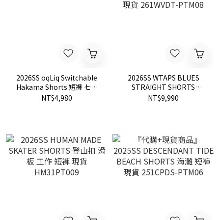
2026SS oqLiq Switchable
2026SS WTAPS BLUES
Hakama Shorts 短褲 七分
STRAIGHT SHORTS
褲 現貨 26SP07
COTTON. DENIM 牛仔 短褲
NT$4,980
NT$9,990
現貨 261WVDT-PTM08