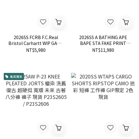
2026SS FCRB F.C.Real
2026SS A BATHING APE
Bristol Carhartt WIP GAME
BAPE STA FAKE PRINT
SHORTS 聯名 足球 運動褲
RELAXED FIT SHORTS 牛仔
NT$5,980
NT$11,980
短褲 現貨 FCRB-260123
短褲 現貨 1M30151306
會員獨享